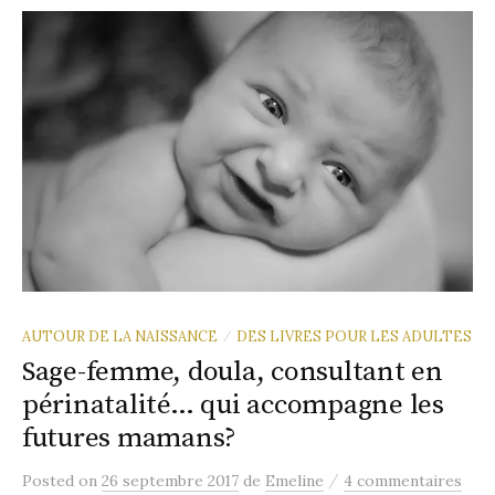
AUTOUR DE LA NAISSANCE
DES LIVRES POUR LES ADULTES
/
Sage-femme, doula, consultant en
périnatalité… qui accompagne les
futures mamans?
/
Posted
on
26 septembre 2017
de
Emeline
4 commentaires