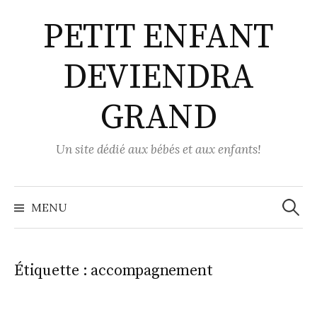
Aller
PETIT ENFANT
au
contenu
DEVIENDRA
GRAND
Un site dédié aux bébés et aux enfants!
Recher
MENU
Étiquette :
accompagnement