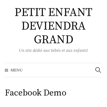
Aller
PETIT ENFANT
au
contenu
DEVIENDRA
GRAND
Un site dédié aux bébés et aux enfants!
Recher
MENU
Facebook Demo