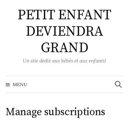
Aller
PETIT ENFANT
au
contenu
DEVIENDRA
GRAND
Un site dédié aux bébés et aux enfants!
Recher
MENU
Manage subscriptions