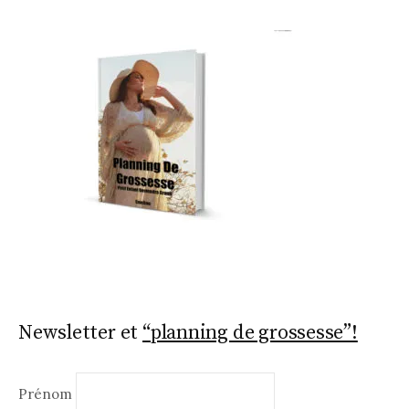
o
o
k
Newsletter et
“planning de grossesse”!
Prénom