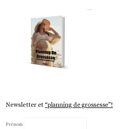
o
o
k
Newsletter et
“planning de grossesse”!
Prénom