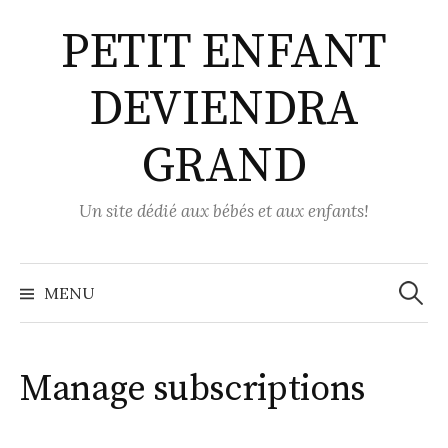
Aller
PETIT ENFANT
au
contenu
DEVIENDRA
GRAND
Un site dédié aux bébés et aux enfants!
Recher
MENU
Manage subscriptions