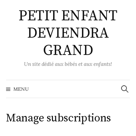
Aller
PETIT ENFANT
au
contenu
DEVIENDRA
GRAND
Un site dédié aux bébés et aux enfants!
Recher
MENU
Manage subscriptions