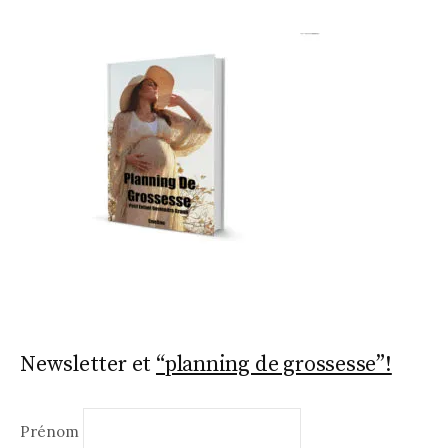
o
o
k
Newsletter et
“planning de grossesse”!
Prénom